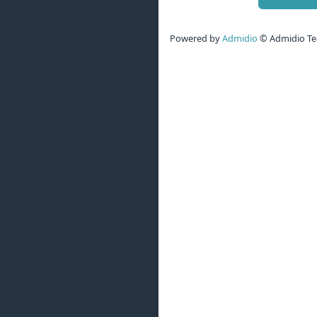
Powered by
Admidio
© Admidio T