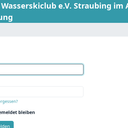
 Wasserskiclub e.V. Straubing im 
tung
ergessen?
meldet bleiben
lden