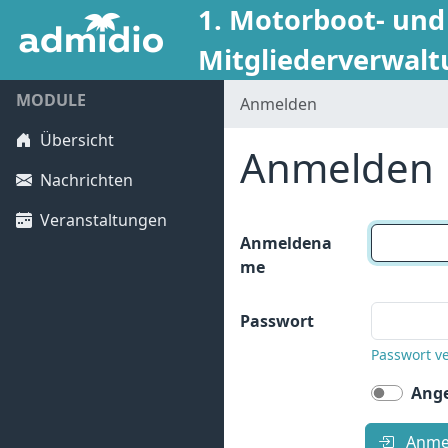
1. Motorboot- und
Mitgliederverwal
MODULE
Anmelden
Übersicht
Anmelden
Nachrichten
Veranstaltungen
Anmeldena
me
Passwort
Passwort v
Ange
Anme