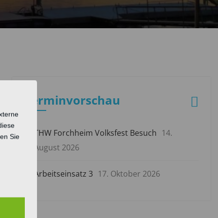
Terminvorschau
xterne
diese
THW Forchheim Volksfest Besuch
14.
sen Sie
August 2026
Arbeitseinsatz 3
17. Oktober 2026