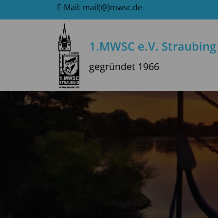
Zum
E-Mail: mail(@)mwsc.de
Inhalt
springen
1.MWSC e.V. Straubin
gegründet 1966