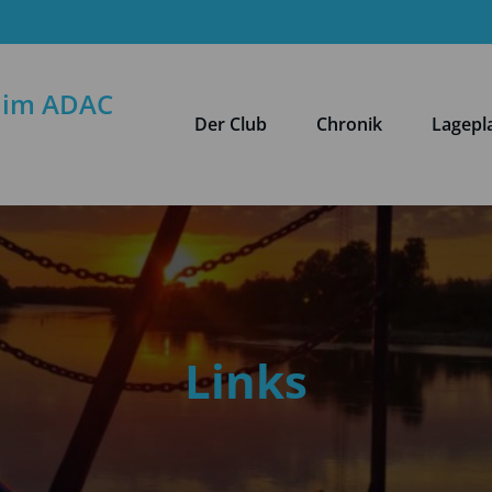
g im ADAC
Der Club
Chronik
Lagep
Links