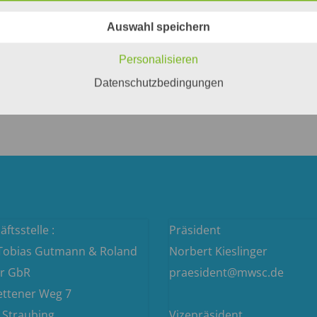
en in Deutschland
Auswahl speichern
Personalisieren
Datenschutzbedingungen
ftsstelle :
Präsident
 Tobias Gutmann & Roland
Norbert Kieslinger
r GbR
praesident@mwsc.de
ettener Weg 7
 Straubing
Vizepräsident