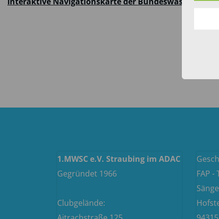
Interaktive Navigationskarte der Bundeswasserstraß
1.MWSC e.V. Straubing im ADAC
Geschä
Gegründet 1966
FAP -
Sänge
Clubgelände:
Hofst
Aitrachstraße 125
94315