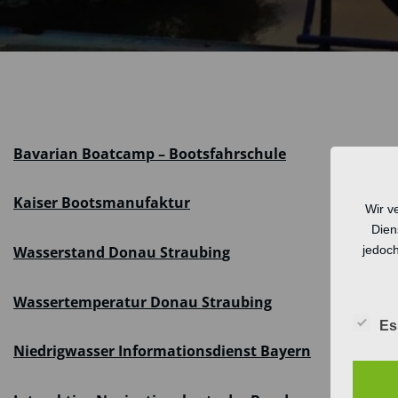
Bavarian Boatcamp – Bootsfahrschule
Kaiser Bootsmanufaktur
Wir v
Dien
jedoch
W
a
s
s
e
r
s
t
a
n
d
D
o
n
a
u
S
t
r
a
u
b
i
n
g
Wassertemperatur Donau Straubing
Es
Niedrigwasser Informationsdienst Bayern